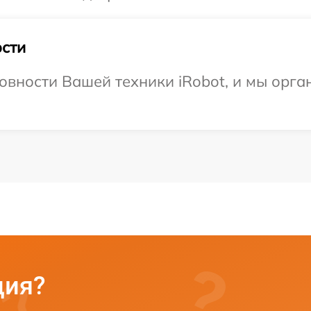
сти
овности Вашей техники iRobot, и мы орга
ция?