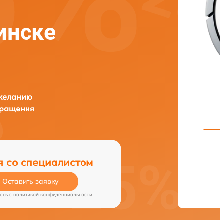
инске
 желанию
бращения
я со специалистом
Оставить заявку
есь c
политикой конфиденциальности