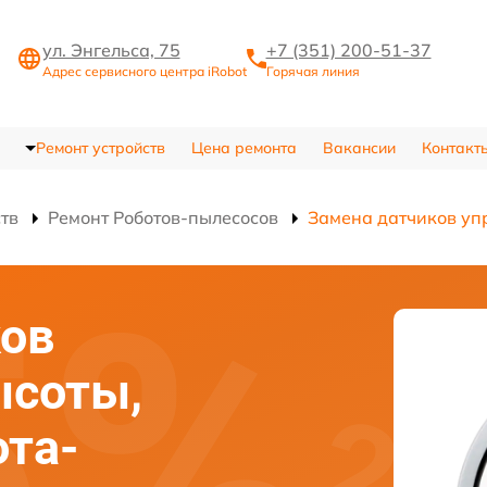
ул. Энгельса, 75
+7 (351) 200-51-37
Адрес сервисного центра iRobot
Горячая линия
Ремонт устройств
Цена ремонта
Вакансии
Контакт
ств
Ремонт Роботов-пылесосов
Замена датчиков уп
ков
ысоты,
та-