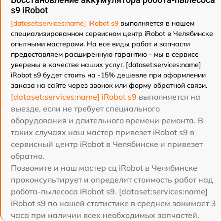
s9 iRobot
[dataset:services:name] iRobot s9
выполняется в нашем
специализированном сервисном центр iRobot в Челябинске
опытными мастерами. На все виды работ и запчасти
предоставляем расширенную гарантию - мы в сервисе
уверены в качестве наших услуг. [dataset:services:name]
iRobot s9 будет стоить на -15% дешевле при оформлении
заказа на сайте через звонок или форму обратной связи.
[dataset:services:name] iRobot s9
выполняется на
выезде, если не требует специального
оборудования и длительного времени ремонта. В
таких случаях наш мастер привезет iRobot s9 в
сервисный центр iRobot в Челябинске и привезет
обратно.
Позвоните и наш мастер сц iRobot в Челябинске
проконсультирует и определит стоимость работ над
робота-пылесоса iRobot s9. [dataset:services:name]
iRobot s9 по нашей статистике в среднем занимает 3
часа при наличии всех необходимых запчастей.