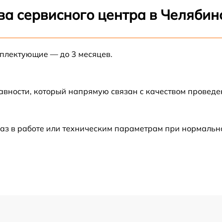
от 60 мин
ва сервисного центра в Челябин
от 60 мин
мплектующие — до 3 месяцев.
от 30 мин
от 60 мин
авности, который напрямую связан с качеством провед
от 60 мин
аз в работе или техническим параметрам при нормальн
от 60 мин