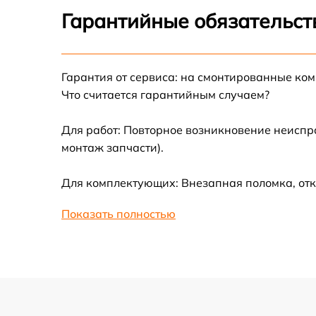
Замена аккумулятора
Гарантийные обязательст
Ремонт цепи питания
Гарантия от сервиса: на смонтированные ко
Замена материнской платы
Что считается гарантийным случаем?
Профилактическая чистка
Для работ: Повторное возникновение неиспр
монтаж запчасти).
Ремонт материнской платы
Для комплектующих: Внезапная поломка, отк
Очистка датчиков
Показать полностью