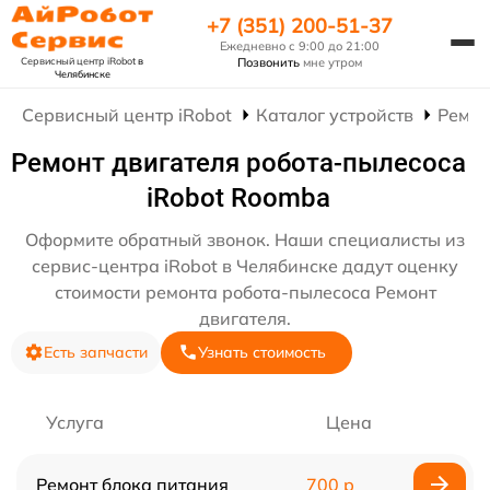
+7 (351) 200-51-37
Ежедневно с 9:00 до 21:00
Сервисный центр iRobot
в
Позвонить
мне утром
Челябинске
Сервисный центр iRobot
Каталог устройств
Ремон
Ремонт двигателя робота-пылесоса
iRobot Roomba
Оформите обратный звонок. Наши специалисты из
сервис-центра iRobot в Челябинске дадут оценку
стоимости ремонта робота-пылесоса Ремонт
двигателя.
Есть запчасти
Узнать стоимость
Услуга
Цена
Ремонт блока питания
700 р