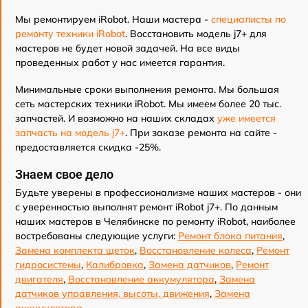
Мы ремонтируем iRobot. Наши мастера -
специалисты по
ремонту техники iRobot
. Восстановить модель j7+ для
мастеров не будет новой задачей. На все виды
проведенных работ у нас имеется гарантия.
Минимальные сроки выполнения ремонта. Мы большая
сеть мастерских техники iRobot. Мы имеем более 20 тыс.
запчастей. И возможно на наших складах
уже имеется
запчасть на модель j7+
. При заказе ремонта на сайте -
предоставляется скидка -25%.
Знаем свое дело
Будьте уверены в профессионализме наших мастеров - они
с уверенностью выполнят ремонт iRobot j7+. По данным
наших мастеров в Челябинске по ремонту iRobot, наиболее
востребованы следующие услуги:
Ремонт блока питания
,
Замена комплекта щеток
,
Восстановление колеса
,
Ремонт
гидросистемы
,
Калибровка
,
Замена датчиков
,
Ремонт
двигателя
,
Восстановление аккумулятора
,
Замена
датчиков управления, высоты, движения
,
Замена
аккумулятора
.