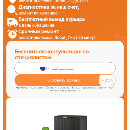
робота-пылесоса iRobot j7+ до 3 лет
Диагностика за наш счет,
ремонт по желанию
Бесплатный выезд курьера
в день обращения
Срочный ремонт
робота-пылесоса iRobot j7+ от 35 минут
Бесплатная консультация со
специалистом
Оставить заявку
Нажимая на кнопку "Оставить заявку" Вы соглашаетесь c
политикой
конфиденциальности