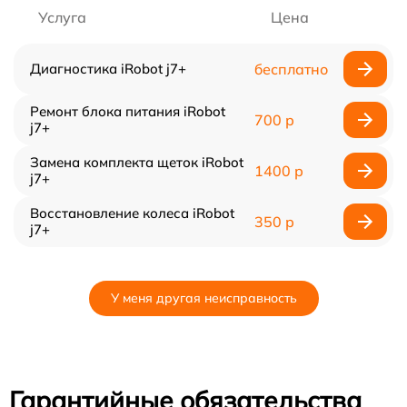
Услуга
Цена
Диагностика iRobot j7+
бесплатно
Ремонт блока питания iRobot
700 р
j7+
Замена комплекта щеток iRobot
1400 р
j7+
Восстановление колеса iRobot
350 р
j7+
У меня другая неисправность
Гарантийные обязательства