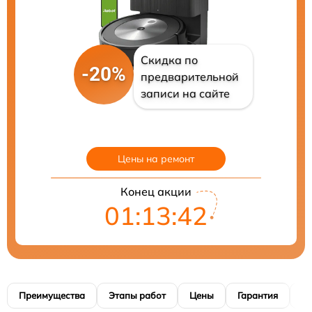
Скидка по
-20%
предварительной
записи на сайте
Цены на ремонт
Конец акции
01:13:41
Преимущества
Этапы работ
Цены
Гарантия
М