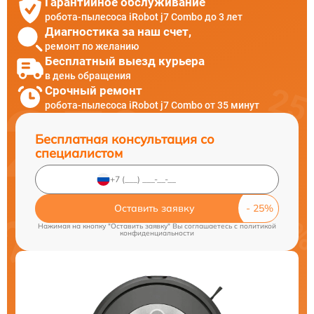
Гарантийное обслуживание
робота-пылесоса iRobot j7 Combo до 3 лет
Диагностика за наш счет,
ремонт по желанию
Бесплатный выезд курьера
в день обращения
Срочный ремонт
робота-пылесоса iRobot j7 Combo от 35 минут
Бесплатная консультация со
специалистом
Оставить заявку
Нажимая на кнопку "Оставить заявку" Вы соглашаетесь c
политикой
конфиденциальности