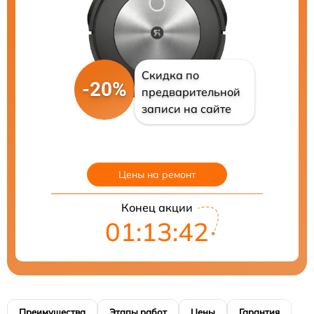
Скидка по
-20%
предварительной
записи на сайте
Цены на ремонт
Конец акции
01:13:41
Преимущества
Этапы работ
Цены
Гарантия
М