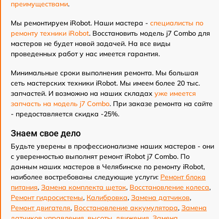
преимуществами
.
Мы ремонтируем iRobot. Наши мастера -
специалисты по
ремонту техники iRobot
. Восстановить модель j7 Combo для
мастеров не будет новой задачей. На все виды
проведенных работ у нас имеется гарантия.
Минимальные сроки выполнения ремонта. Мы большая
сеть мастерских техники iRobot. Мы имеем более 20 тыс.
запчастей. И возможно на наших складах
уже имеется
запчасть на модель j7 Combo
. При заказе ремонта на сайте
- предоставляется скидка -25%.
Знаем свое дело
Будьте уверены в профессионализме наших мастеров - они
с уверенностью выполнят ремонт iRobot j7 Combo. По
данным наших мастеров в Челябинске по ремонту iRobot,
наиболее востребованы следующие услуги:
Ремонт блока
питания
,
Замена комплекта щеток
,
Восстановление колеса
,
Ремонт гидросистемы
,
Калибровка
,
Замена датчиков
,
Ремонт двигателя
,
Восстановление аккумулятора
,
Замена
датчиков управления, высоты, движения
,
Замена