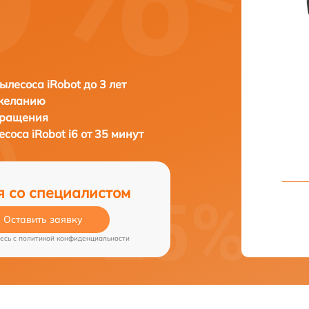
ылесоса iRobot до 3 лет
 желанию
бращения
лесоса
iRobot i6 от 35 минут
я со специалистом
Оставить заявку
есь c
политикой конфиденциальности