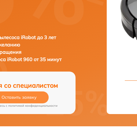
ылесоса iRobot до 3 лет
 желанию
бращения
оса
iRobot 960 от 35 минут
я со специалистом
Оставить заявку
есь c
политикой конфиденциальности