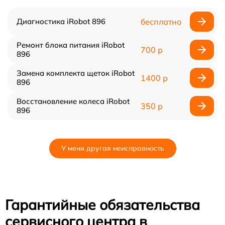
Диагностика iRobot 896
бесплатно
Ремонт блока питания iRobot
700 р
896
Замена комплекта щеток iRobot
1400 р
896
Восстановление колеса iRobot
350 р
896
У меня другая неисправность
Гарантийные обязательства
сервисного центра в