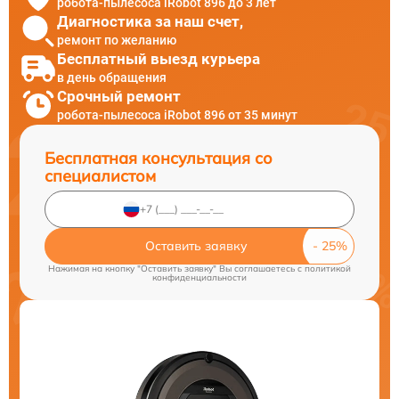
робота-пылесоса iRobot 896 до 3 лет
Диагностика за наш счет,
ремонт по желанию
Бесплатный выезд курьера
в день обращения
Срочный ремонт
робота-пылесоса iRobot 896 от 35 минут
Бесплатная консультация со
специалистом
Оставить заявку
Нажимая на кнопку "Оставить заявку" Вы соглашаетесь c
политикой
конфиденциальности