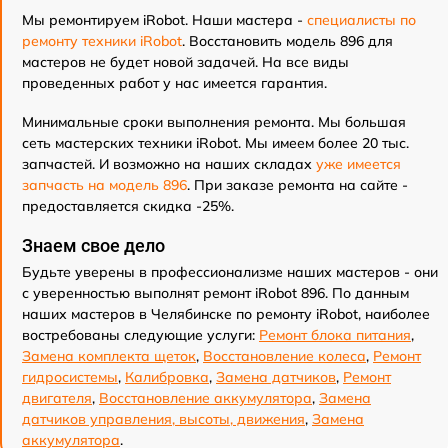
Мы ремонтируем iRobot. Наши мастера -
специалисты по
ремонту техники iRobot
. Восстановить модель 896 для
мастеров не будет новой задачей. На все виды
проведенных работ у нас имеется гарантия.
Минимальные сроки выполнения ремонта. Мы большая
сеть мастерских техники iRobot. Мы имеем более 20 тыс.
запчастей. И возможно на наших складах
уже имеется
запчасть на модель 896
. При заказе ремонта на сайте -
предоставляется скидка -25%.
Знаем свое дело
Будьте уверены в профессионализме наших мастеров - они
с уверенностью выполнят ремонт iRobot 896. По данным
наших мастеров в Челябинске по ремонту iRobot, наиболее
востребованы следующие услуги:
Ремонт блока питания
,
Замена комплекта щеток
,
Восстановление колеса
,
Ремонт
гидросистемы
,
Калибровка
,
Замена датчиков
,
Ремонт
двигателя
,
Восстановление аккумулятора
,
Замена
датчиков управления, высоты, движения
,
Замена
аккумулятора
.