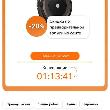
Скидка по
-20%
предварительной
записи на сайте
Цены на ремонт
Конец акции
01:13:40
Преимущества
Этапы работ
Цены
Гарантия
М